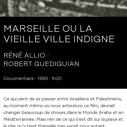
MARSEILLE OU LA
VIEILLE VILLE INDIGNE
RÉNÉ ALLIO
ROBERT GUEDIGUIAN
Documentaire
1993
1h20
Ce qui vient de se passer entre Israéliens et Palestiniens,
au moment même où nous achevions ce film, devrait
changer beaucoup de choses dans le Monde Arabe et en
Méditerrannée. Mais rien de ce qui s’est dit sur la place et
le rôle qu’y tient Marseille n’en serait pour autant