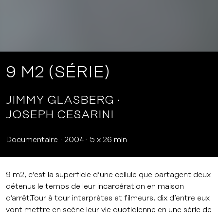
9 M2 (SÉRIE)
JIMMY GLASBERG
JOSEPH CESARINI
Documentaire
2004
5 x 26 min
9 m2, c’est la superficie d’une cellule que partagent deux
détenus le temps de leur incarcération en maison
d’arrêt.Tour à tour interprètes et filmeurs, dix d’entre eux
vont mettre en scène leur vie quotidienne en une série de