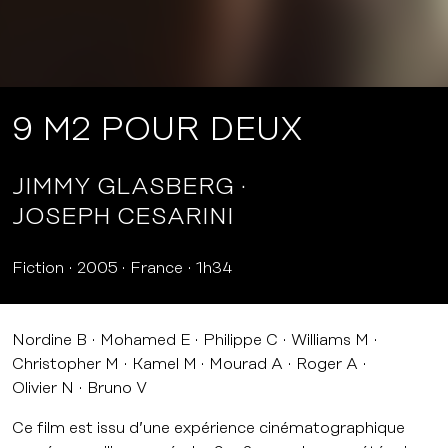
9 M2 POUR DEUX
JIMMY GLASBERG
JOSEPH CESARINI
Fiction
2005
France
1h34
Nordine B
Mohamed E
Philippe C
Williams M
Christopher M
Kamel M
Mourad A
Roger A
Olivier N
Bruno V
Ce film est issu d’une expérience cinématographique