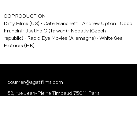
COPRODUCTION
Dirty Films (US)
Cate Blanchett
Andrew Upton
Coco
Francini
Justine O (Taiwan)
Negativ (Czech
republic)
Rapid Eye Movies (Allemagne)
White Sea
Pictures (HK)
courrier@agatfilms.com
52, rue Jean-Pierre Timbaud 75011 Paris
Tél. : +33 (0) 1 53 36 32 32
Credits & legal notice