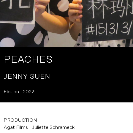
PEACHES
JENNY SUEN
Fiction
2022
PRODUCTION
Agat Films
Juliette Schrameck