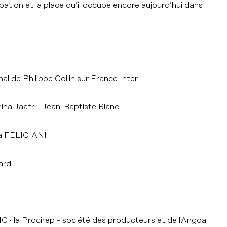
cupation et la place qu’il occupe encore aujourd’hui dans
l de Philippe Collin sur France Inter
na Jaafri
Jean-Baptiste Blanc
a FELICIANI
ard
NC
la Procirep - société des producteurs et de l'Angoa