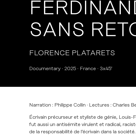
FERDINAND
SANS RET
FLORENCE PLATARETS
Documentary
2025
France
3x45’
Narration : Philippe Collin · Lectures : Charles Be
Écrivain précurseur et styliste de génie, Louis-Fe
fut aussi un antisémite virulent et radical, racist
de la responsabilité de l’écrivain dans la socié