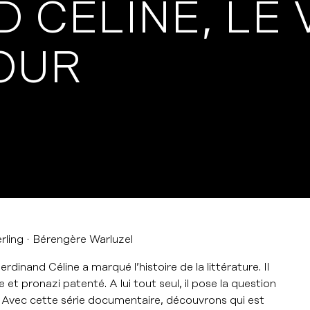
 CÉLINE, LE
OUR
rling
Bérengère Warluzel
rdinand Céline a marqué l’histoire de la littérature. Il
e et pronazi patenté. A lui tout seul, il pose la question
té. Avec cette série documentaire, découvrons qui est