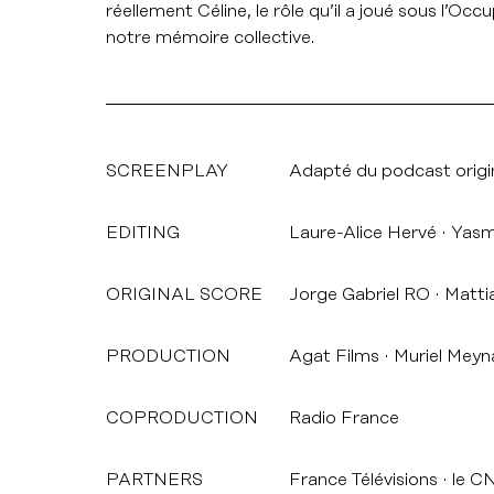
réellement Céline, le rôle qu’il a joué sous l’Oc
notre mémoire collective.
SCREENPLAY
Adapté du podcast origina
EDITING
Laure-Alice Hervé
Yasmi
ORIGINAL SCORE
Jorge Gabriel RO
Matti
PRODUCTION
Agat Films
Muriel Meyn
COPRODUCTION
Radio France
PARTNERS
France Télévisions
le C