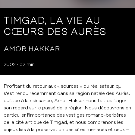
TIMGAD, LA VIE AU
CŒURS DES AURÈS
AMOR HAKKAR
2002
52 min
Profitant du retour aux « sources » du réalisateur, qui
s’est rendu récemment dans sa région natale des Aurès,
quittée à la naissance, Amor Hakkar nous fait partager
son regard sur le passé de la région. Nous découvrons en
particulier l’importance des vestiges romano-berbères
de la cité antique de Timgad, et nous comprenons les
enjeux liés à la préservation des sites menacés et ceux –