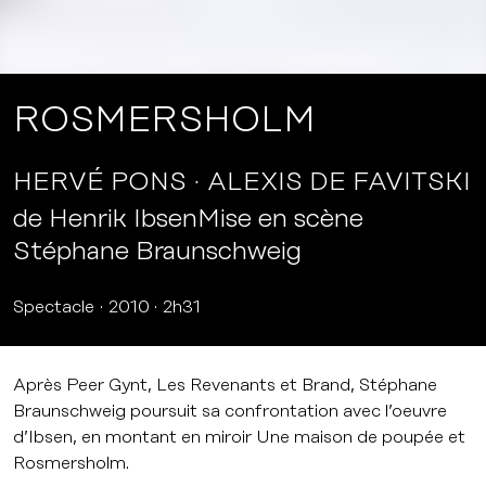
ROSMERSHOLM
HERVÉ PONS
ALEXIS DE FAVITSKI
de Henrik IbsenMise en scène
Stéphane Braunschweig
Spectacle
2010
2h31
Après Peer Gynt, Les Revenants et Brand, Stéphane
Braunschweig poursuit sa confrontation avec l’oeuvre
d’Ibsen, en montant en miroir Une maison de poupée et
Rosmersholm.