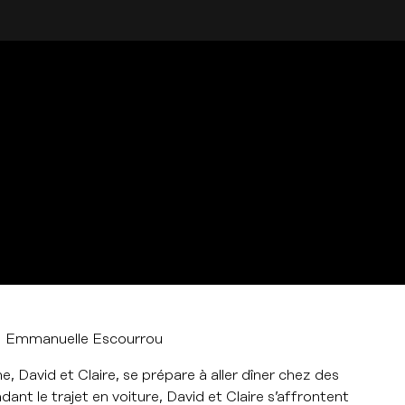
Emmanuelle Escourrou
, David et Claire, se prépare à aller dîner chez des
dant le trajet en voiture, David et Claire s’affrontent