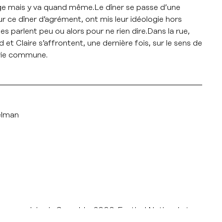
’insurge mais y va quand même.Le dîner se passe d’une
ur ce dîner d’agrément, ont mis leur idéologie hors
 parlent peu ou alors pour ne rien dire.Dans la rue,
 et Claire s’affrontent, une dernière fois, sur le sens de
r vie commune.
elman
ge en plein air, Grenoble, 2000. Festival National et
 métrage, Clermont-Ferrand, 2000.