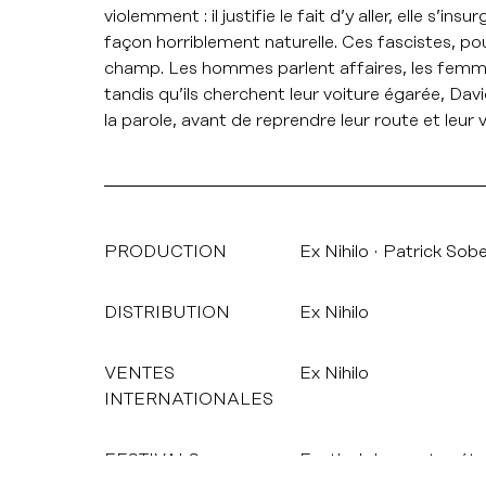
violemment : il justifie le fait d’y aller, elle s
façon horriblement naturelle. Ces fascistes, po
champ. Les hommes parlent affaires, les femmes
tandis qu’ils cherchent leur voiture égarée, David
la parole, avant de reprendre leur route et leu
PRODUCTION
Ex Nihilo
Patrick Sob
DISTRIBUTION
Ex Nihilo
VENTES
Ex Nihilo
INTERNATIONALES
FESTIVALS
Festival du court-métra
International du court