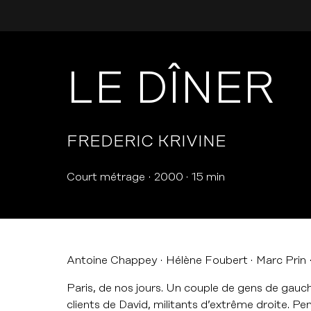
LE DÎNER
FREDERIC KRIVINE
Court métrage
2000
15 min
Antoine Chappey
Hélène Foubert
Marc Prin
Paris, de nos jours. Un couple de gens de gauche
clients de David, militants d’extrême droite. Pen