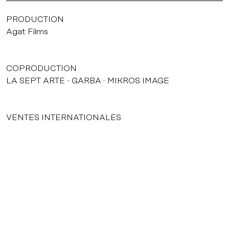
PRODUCTION
Agat Films
COPRODUCTION
LA SEPT ARTE
GARBA
MIKROS IMAGE
VENTES INTERNATIONALES
Doc & Films International
courrier@agatfilms.com
52, rue Jean-Pierre Timbaud 75011 Paris
Tél. : +33 (0) 1 53 36 32 32