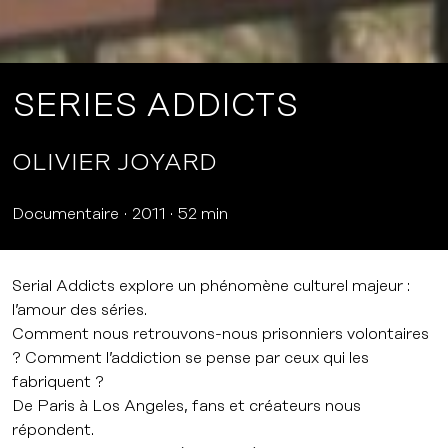
SERIES ADDICTS
OLIVIER JOYARD
Documentaire
2011
52 min
Serial Addicts explore un phénomène culturel majeur :
l’amour des séries.
Comment nous retrouvons-nous prisonniers volontaires
? Comment l’addiction se pense par ceux qui les
fabriquent ?
De Paris à Los Angeles, fans et créateurs nous
répondent.