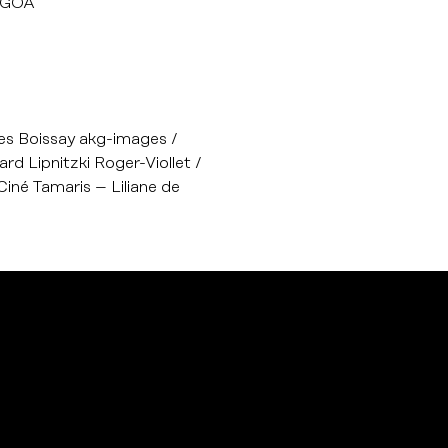
ANGOA
s Boissay akg-images /
 Lipnitzki Roger-Viollet /
iné Tamaris – Liliane de