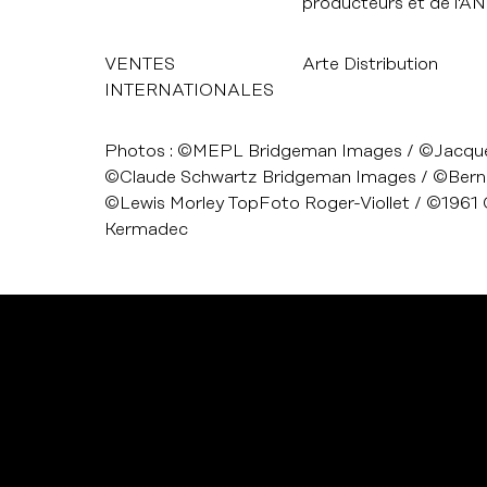
producteurs et de l'
VENTES
Arte Distribution
INTERNATIONALES
Photos : ©MEPL Bridgeman Images / ©Jacque
©Claude Schwartz Bridgeman Images / ©Bernard
©Lewis Morley TopFoto Roger-Viollet / ©1961 C
Kermadec