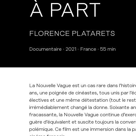
À PART
FLORENCE PLATARETS
Documentaire
2021
France
55 min
La Nouvelle Vague est un cas rare dans l’histoi
ans, une poignée de cinéastes, tous unis par l’écr
électives et une même détestation (tout le reste
irrémédiablement changé la donne. Soixante an
fracassante, la Nouvelle Vague continue d’exerc
guère d’équivalent et suscite toujours la conver
polémique. Ce film est une immersion dans la p