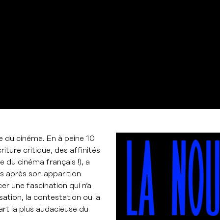
re du cinéma. En à peine 10
iture critique, des affinités
 du cinéma français !), a
s après son apparition
er une fascination qui n’a
sation, la contestation ou la
art la plus audacieuse du