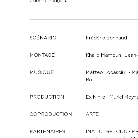
cinéma français.
SCÉNARIO
Frédéric Bonnaud
MONTAGE
Khalid Mamoun
Jean-
MUSIQUE
Matteo Locasciulli
Mat
Ro
PRODUCTION
Ex Nihilo
Muriel Meyn
COPRODUCTION
ARTE
PARTENAIRES
INA
Ciné+
CNC
PR