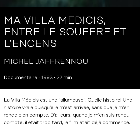
MA VILLA MEDICIS,
ENTRE LE SOUFFRE ET
L’ENCENS
MICHEL JAFFRENNOU
Documentaire
1993
22 min
La Villa Médicis est une “allumeuse”. Quelle histoire! Une
histoire vraie puisqu’elle m’est arrivée, sans que je m’en
rende bien compte. D’ailleurs, quand je m’en suis rendu
compte, il était trop tard, le film était déjà commencé.