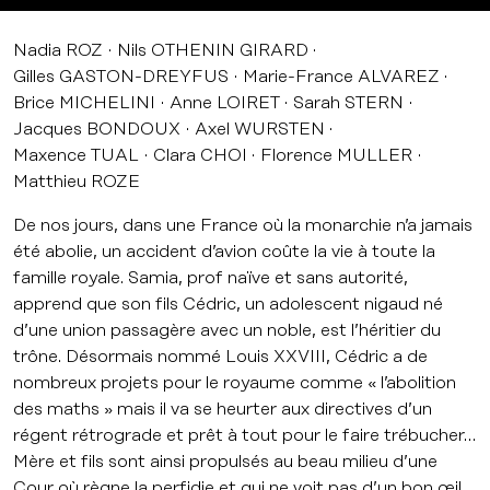
Nadia ROZ
Nils OTHENIN GIRARD
Gilles GASTON-DREYFUS
Marie-France ALVAREZ
Brice MICHELINI
Anne LOIRET
Sarah STERN
Jacques BONDOUX
Axel WURSTEN
Maxence TUAL
Clara CHOI
Florence MULLER
Matthieu ROZE
De nos jours, dans une France où la monarchie n’a jamais
été abolie, un accident d’avion coûte la vie à toute la
famille royale. Samia, prof naïve et sans autorité,
apprend que son fils Cédric, un adolescent nigaud né
d’une union passagère avec un noble, est l’héritier du
trône. Désormais nommé Louis XXVIII, Cédric a de
nombreux projets pour le royaume comme « l’abolition
des maths » mais il va se heurter aux directives d’un
régent rétrograde et prêt à tout pour le faire trébucher…
Mère et fils sont ainsi propulsés au beau milieu d’une
Cour où règne la perfidie et qui ne voit pas d’un bon œil