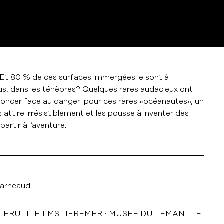
 Et 80 % de ces surfaces immergées le sont à
ous, dans les ténèbres? Quelques rares audacieux ont
noncer face au danger: pour ces rares «océanautes», un
 attire irrésistiblement et les pousse à inventer des
rtir à l’aventure.
arneaud
I FRUTTI FILMS
IFREMER
MUSEE DU LEMAN
LE