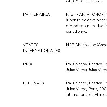
CERIMES
l'ECPA-D
PARTENAIRES
RTBF
ARTV
CNC
P
(Société de développem
d’impôt pour product
canadienne.
VENTES
NFB Distribution (Can
INTERNATIONALES
PRIX
PariScience, Festival In
Jules Verne: Jules Verne
FESTIVALS
PariScience, Festival In
Jules Verne, Paris, 20
international du Film de