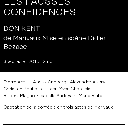
LES FAUSSES
CONFIDENCES
DON KENT
de Marivaux Mise en scène Didier
Bezace
Spectacle
2010
2h15
Pierre Arditi
Anouk Grinberg
Alexandre Aubry
Christian Bouillette
Jean-Yves Chatelais
Robert Plagnol
Isabelle Sadoyan
Marie Vialle.
Captation de la comédie en trois actes de Marivaux