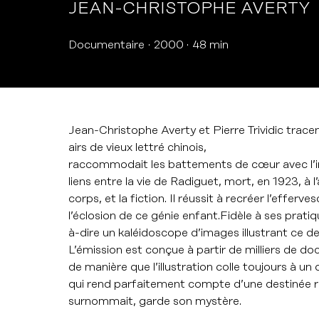
JEAN-CHRISTOPHE AVERTY
Documentaire
2000
48 min
Jean-Christophe Averty et Pierre Trividic trace
airs de vieux lettré chinois,
raccommodait les battements de cœur avec l’imp
liens entre la vie de Radiguet, mort, en 1923, à 
corps, et la fiction. Il réussit à recréer l’effer
l’éclosion de ce génie enfant.Fidèle à ses prat
à-dire un kaléidoscope d’images illustrant ce de
L’émission est conçue à partir de milliers de
de manière que l’illustration colle toujours à u
qui rend parfaitement compte d’une destinée r
surnommait, garde son mystère.