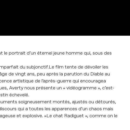
nt le portrait d’un éternel jeune homme qui, sous des
arfait du subjonctif.Le film tente de dévoiler les
l’âge de vingt ans, peu après la parution du Diable au
vescence artistique de l’après-guerre qui encouragea
iques, Averty nous présente un « vidéogramme », c’est-
stin échevelé.
 documents soigneusement montés, ajustés ou détourés,
n discours qui a toutes les apparences d’un chaos mais
ageuse et explosive. »Le chat Radiguet », comme on le