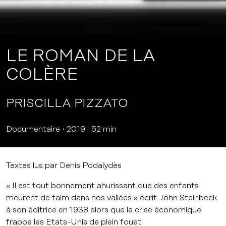
LE ROMAN DE LA
COLÈRE
PRISCILLA PIZZATO
Documentaire
2019
52 min
Textes lus par Denis Podalydès
« Il est tout bonnement ahurissant que des enfants
meurent de faim dans nos vallées » écrit John Steinbeck
à son éditrice en 1938 alors que la crise économique
frappe les Etats-Unis de plein fouet.