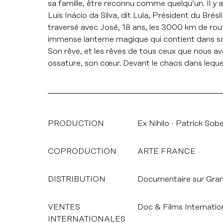
sa famille, être reconnu comme quelqu’un. Il y a
Luis Inácio da Silva, dit Lula, Président du Brési
traversé avec José, 18 ans, les 3000 km de rout
immense lanterne magique qui contient dans son
Son rêve, et les rêves de tous ceux que nous avo
ossature, son cœur. Devant le chaos dans lequel il
PRODUCTION
Ex Nihilo
Patrick Sob
COPRODUCTION
ARTE FRANCE
DISTRIBUTION
Documentaire sur Gra
VENTES
Doc & Films Internatio
INTERNATIONALES