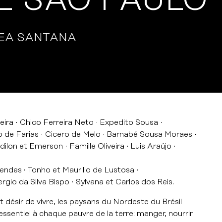
E SAO PAULO
EA SANTANA
eira
Chico Ferreira Neto
Expedito Sousa
o de Farias
Cicero de Melo
Barnabé Sousa Moraes
dilon et Emerson
Famille Oliveira
Luis Araújo
Mendes
Tonho et Maurilio de Lustosa
ergio da Silva Bispo
Sylvana et Carlos dos Reis.
t désir de vivre, les paysans du Nordeste du Brésil
essentiel à chaque pauvre de la terre: manger, nourrir