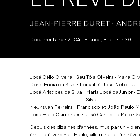
LE RÊVE D
JEAN-PIERRE DURET
ANDR
Documentaire
2004
France, Brésil
1h39
José Célio Oliveira
Seu Tóia Oliveira
Maria Oliv
Dona Enóia da Silva
Lorival et José Neto
Juli
José Aristides da Silva
Maria José da
Junior
E
Silva
Neurisvan Ferreira
Francisco et João Paulo 
José Hélio Guimarães
José Carlos de Melo
S
Depuis des dizaines d’années, mus par un violen
émigrent vers São Paulo, ville mirage d’un rêve 