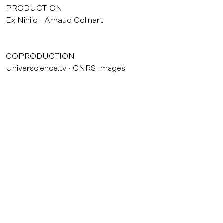
PRODUCTION
Ex Nihilo
Arnaud Colinart
COPRODUCTION
Universcience.tv
CNRS Images
courrier@agatfilms.com
52, rue Jean-Pierre Timbaud 75011 Paris
Tél. : +33 (0) 1 53 36 32 32
Crédits & Mentions légales