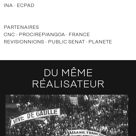
INA
ECPAD
PARTENAIRES
CNC
PROCIREP/ANGOA
FRANCE
REVISIONNIONS
PUBLIC SENAT
PLANETE
DU MÊME
RÉALISATEUR