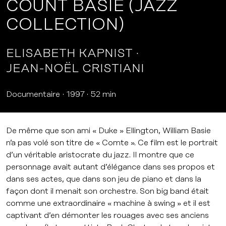
COUNT BASIE (JAZZ
COLLECTION)
ELISABETH KAPNIST
JEAN-NOËL CRISTIANI
Documentaire
1997
52 min
De même que son ami « Duke » Ellington, William Basie
n’a pas volé son titre de « Comte ». Ce film est le portrait
d’un véritable aristocrate du jazz. Il montre que ce
personnage avait autant d’élégance dans ses propos et
dans ses actes, que dans son jeu de piano et dans la
façon dont il menait son orchestre. Son big band était
comme une extraordinaire « machine à swing » et il est
captivant d’en démonter les rouages avec ses anciens