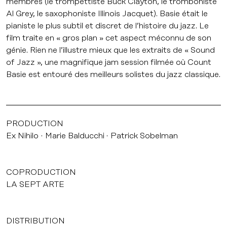
membres (le trompettiste Buck Clayton, le tromboniste
Al Grey, le saxophoniste Illinois Jacquet). Basie était le
pianiste le plus subtil et discret de l’histoire du jazz. Le
film traite en « gros plan » cet aspect méconnu de son
génie. Rien ne l’illustre mieux que les extraits de « Sound
of Jazz », une magnifique jam session filmée où Count
Basie est entouré des meilleurs solistes du jazz classique.
PRODUCTION
Ex Nihilo
Marie Balducchi
Patrick Sobelman
COPRODUCTION
LA SEPT ARTE
DISTRIBUTION