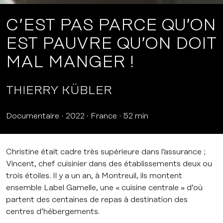
C’EST PAS PARCE QU’ON
EST PAUVRE QU’ON DOIT
MAL MANGER !
THIERRY KÜBLER
Documentaire
2022
France
52 min
Christine était cadre très supérieure dans l’assurance ;
Vincent, chef cuisinier dans des établissements deux ou
trois étoiles. Il y a un an, à Montreuil, ils montent
ensemble Label Gamelle, une « cuisine centrale » d’où
partent des centaines de repas à destination des
centres d’hébergements.