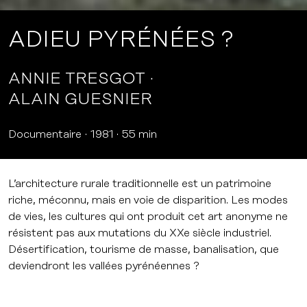
ADIEU PYRÉNÉES ?
ANNIE TRESGOT
ALAIN GUESNIER
Documentaire
1981
55 min
L’architecture rurale traditionnelle est un patrimoine
riche, méconnu, mais en voie de disparition. Les modes
de vies, les cultures qui ont produit cet art anonyme ne
résistent pas aux mutations du XXe siècle industriel.
Désertification, tourisme de masse, banalisation, que
deviendront les vallées pyrénéennes ?