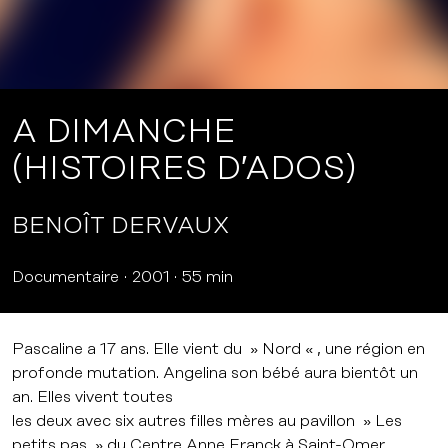
A DIMANCHE
(HISTOIRES D’ADOS)
BENOÎT DERVAUX
Documentaire
2001
55 min
Pascaline a 17 ans. Elle vient du » Nord « , une région en
profonde mutation. Angelina son bébé aura bientôt un
an. Elles vivent toutes
les deux avec six autres filles mères au pavillon » Les
petits pas » du Centre Anne Franck à Saint-Omer.