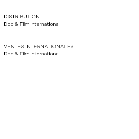
DISTRIBUTION
Doc & Film international
VENTES INTERNATIONALES
Doc & Film international
ÉDITION DVD
Doc & Film international
FESTIVALS
Hot docs canadian international, Toronto, 2002. Prix
Europa, Berlin, 2002.